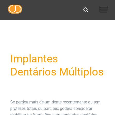
Skip
to
content
Implantes
Dentários Múltiplos
Se perdeu mais de um dente recentemente ou tem
próteses totais ou parciais, poderá considerar
reabilitar de forma fixa com implantes dentários