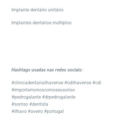
Implante dentário unitário
Implantes dentários múltiplos
Hashtags usadas nas redes sociais:
#clinicadentariailhavense #cdilhavense #cdi
#importamonoscomoseusoriso
#pedrogalante #drpedrogalante
#sorriso #dentista
#ilhavo #aveiro #portugal