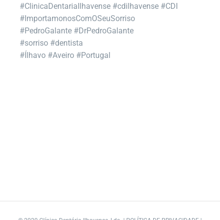
#ClinicaDentariaIlhavense #cdilhavense #CDI
#ImportamonosComOSeuSorriso
#PedroGalante #DrPedroGalante
#sorriso #dentista
#Ílhavo #Aveiro #Portugal